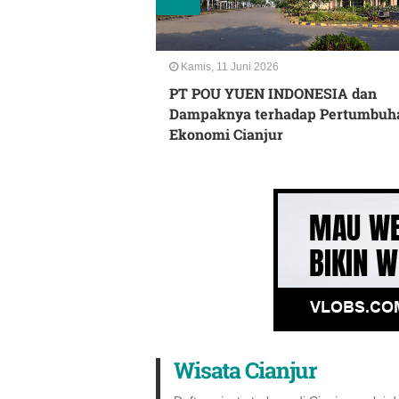
Kamis, 11 Juni 2026
r: Pusat Oleh-Oleh
PT POU YUEN INDONESIA dan
an Harga
Dampaknya terhadap Pertumbuh
Ekonomi Cianjur
Wisata Cianjur