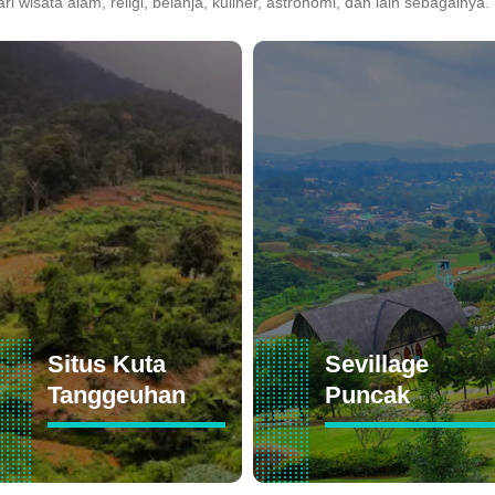
ari wisata alam, religi, belanja, kuliner, astronomi, dan lain sebagainya.
Situs Kuta
Sevillage
Tanggeuhan
Puncak