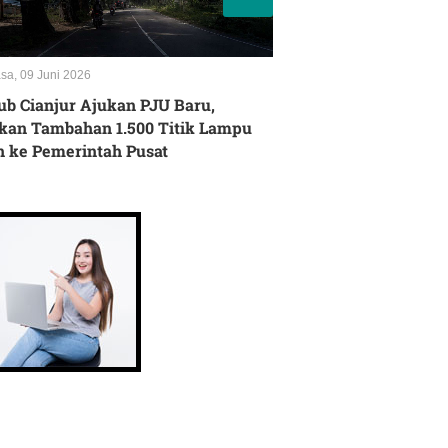
sa, 09 Juni 2026
Senin, 08 Juni 2026
ub Cianjur Ajukan PJU Baru,
Rupiah Melemah Te
kan Tambahan 1.500 Titik Lampu
di Cianjur, Sejuml
n ke Pemerintah Pusat
Hentikan Produksi