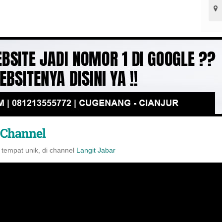
 Channel
 tempat unik, di channel
Langit Jabar