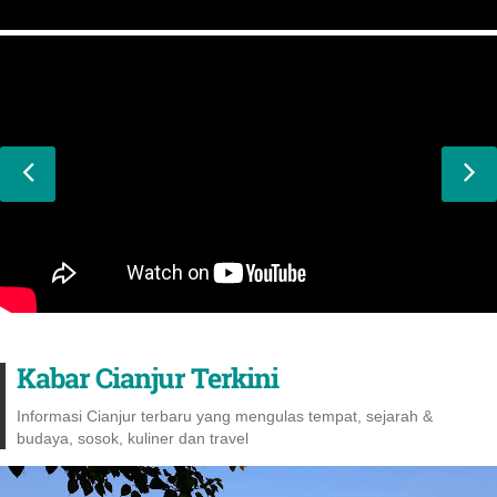
Kabar Cianjur Terkini
Informasi Cianjur terbaru yang mengulas tempat, sejarah &
budaya, sosok, kuliner dan travel