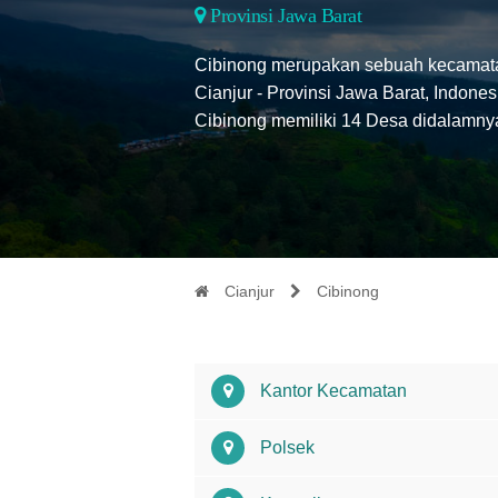
Provinsi Jawa Barat
Cibinong merupakan sebuah kecamata
Cianjur - Provinsi Jawa Barat, Indon
Cibinong memiliki 14 Desa didalamny
Cianjur
Cibinong
Kantor Kecamatan
Polsek