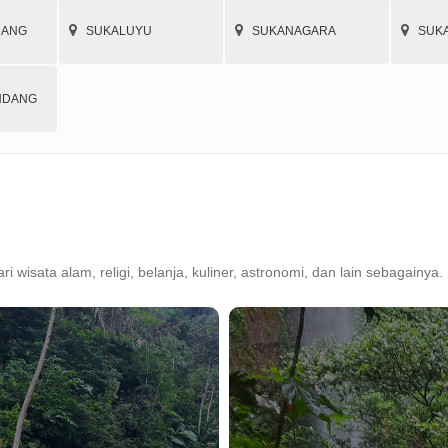
RANG
SUKALUYU
SUKANAGARA
SUK
NDANG
ari wisata alam, religi, belanja, kuliner, astronomi, dan lain sebagainya.