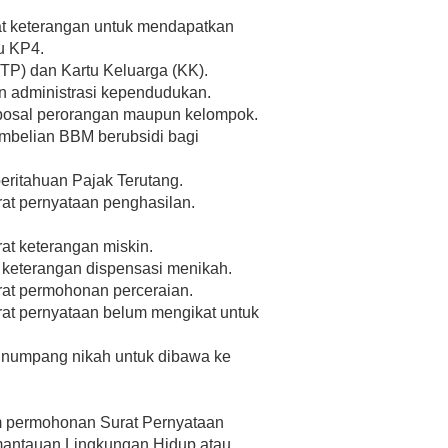
t keterangan untuk mendapatkan
u KP4.
TP) dan Kartu Keluarga (KK).
 administrasi kependudukan.
osal perorangan maupun kelompok.
belian BBM berubsidi bagi
ritahuan Pajak Terutang.
t pernyataan penghasilan.
t keterangan miskin.
keterangan dispensasi menikah.
at permohonan perceraian.
t pernyataan belum mengikat untuk
 numpang nikah untuk dibawa ke
 permohonan Surat Pernyataan
antauan Lingkungan Hidup atau