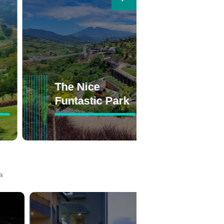
The Nice
Kebun Ra
Funtastic Park
Cibodas
a