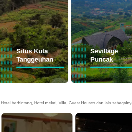
Situs Kuta
Sevillage
Tanggeuhan
Puncak
 Hotel berbintang, Hotel melati, Villa, Guest Houses dan lain sebagainy