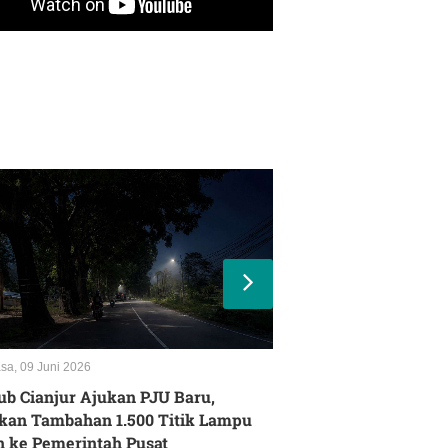
sa, 09 Juni 2026
Senin, 08 Juni 2026
ub Cianjur Ajukan PJU Baru,
Rupiah Melemah Te
kan Tambahan 1.500 Titik Lampu
di Cianjur, Sejuml
n ke Pemerintah Pusat
Hentikan Produksi