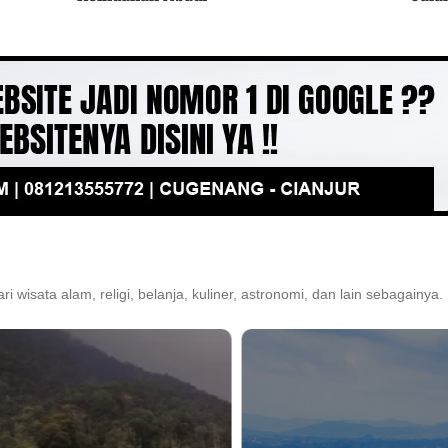
ari wisata alam, religi, belanja, kuliner, astronomi, dan lain sebagainya.