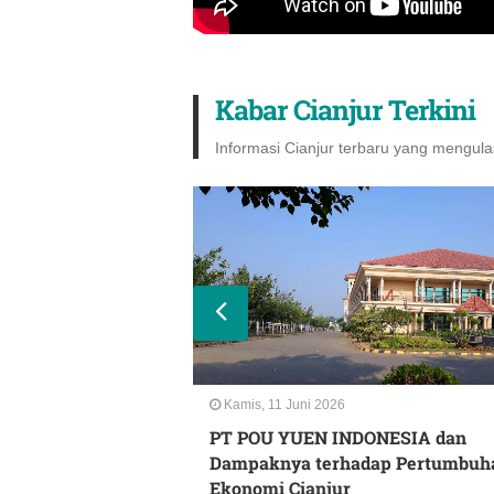
Kabar Cianjur Terkini
Informasi Cianjur terbaru yang mengulas
Kamis, 11 Juni 2026
r: Pusat Oleh-Oleh
PT POU YUEN INDONESIA dan
an Harga
Dampaknya terhadap Pertumbuh
Ekonomi Cianjur