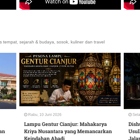
 tempat, sejarah & budaya, sosok, kuliner dan travel
Rabu, 10 Juni 2026
Sela
Lampu Gentur Cianjur: Mahakarya
Dish
an
Kriya Nusantara yang Memancarkan
Usul
Keindahan Abadi
Jala