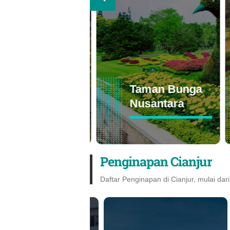
Raja FO
Taman Bunga
Cimacan
Nusantara
Penginapan Cianjur
Daftar Penginapan di Cianjur, mulai dari