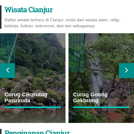
Wisata Cianjur
Daftar wisata terbaru di Cianjur, mulai dari wisata alam, religi,
belanja, kuliner, astronomi, dan lain sebagainya.
Curug Cikurutug
Curug Goong
Pasirkuda
Gekbrong
Penginapan Cianjur