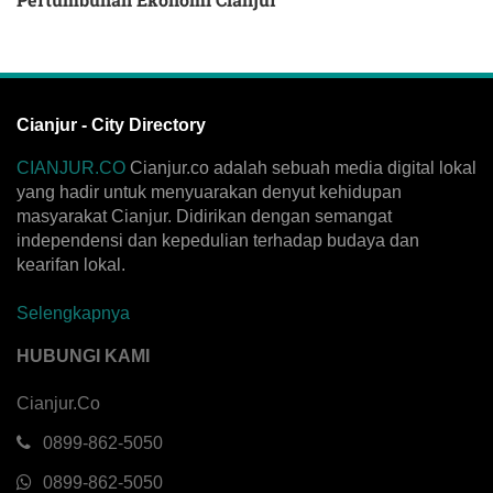
Cianjur - City Directory
CIANJUR.CO
Cianjur.co adalah sebuah media digital lokal
yang hadir untuk menyuarakan denyut kehidupan
masyarakat Cianjur. Didirikan dengan semangat
independensi dan kepedulian terhadap budaya dan
kearifan lokal.
Selengkapnya
HUBUNGI KAMI
Cianjur.Co
0899-862-5050
0899-862-5050