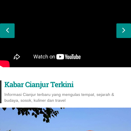
Kabar Cianjur Terkini
Informasi Cianjur terbaru yang mengulas tempat, sejarah &
budaya, sosok, kuliner dan travel