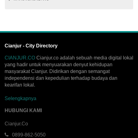
Cianjur - City Directory
CIANJUR.CO
Cianjur.co adalah sebuah media digital lokal
yang hadir untuk menyuarakan denyut kehidupan
masyarakat Cianjur. Didirikan dengan semangat
independensi dan kepedulian terhadap budaya dan
kearifan lokal.
Selengkapnya
HUBUNGI KAMI
Cianjur.Co
0899-862-5050