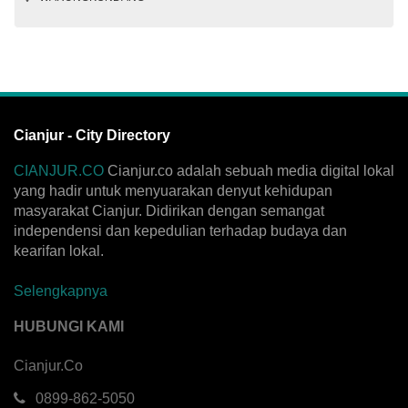
Cianjur - City Directory
CIANJUR.CO
Cianjur.co adalah sebuah media digital lokal
yang hadir untuk menyuarakan denyut kehidupan
masyarakat Cianjur. Didirikan dengan semangat
independensi dan kepedulian terhadap budaya dan
kearifan lokal.
Selengkapnya
HUBUNGI KAMI
Cianjur.Co
0899-862-5050