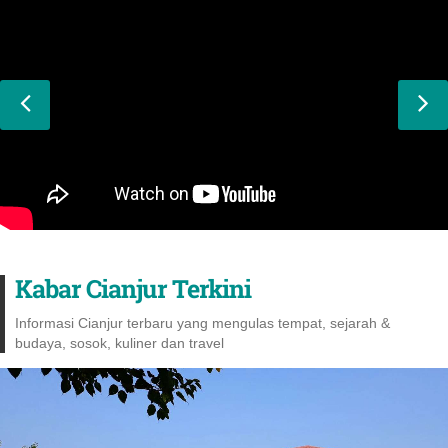
Kabar Cianjur Terkini
Informasi Cianjur terbaru yang mengulas tempat, sejarah &
budaya, sosok, kuliner dan travel