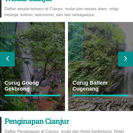
Daftar wisata terbaru di Cianjur, mulai dari wisata alam, religi,
belanja, kuliner, astronomi, dan lain sebagainya.
Curug Goong
Curug Batlem
Gekbrong
Cugenang
Penginapan Cianjur
Daftar Penginapan di Cianjur, mulai dari Hotel berbintang, Hotel