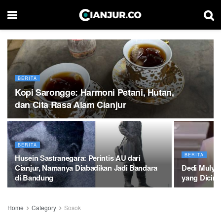
BERITA
Kopi Sarongge: Harmoni Petani, Hutan,
dan Cita Rasa Alam Cianjur
BERITA
BERITA
Husein Sastranegara: Perintis AU dari
Cianjur, Namanya Diabadikan Jadi Bandara
Dedi Mulyad
di Bandung
yang Dicint
Home
Category
Sosok