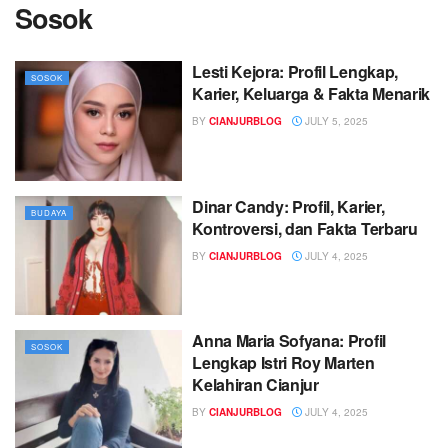
Sosok
Lesti Kejora: Profil Lengkap,
SOSOK
Karier, Keluarga & Fakta Menarik
BY
CIANJURBLOG
JULY 5, 2025
Dinar Candy: Profil, Karier,
BUDAYA
Kontroversi, dan Fakta Terbaru
BY
CIANJURBLOG
JULY 4, 2025
Anna Maria Sofyana: Profil
SOSOK
Lengkap Istri Roy Marten
Kelahiran Cianjur
BY
CIANJURBLOG
JULY 4, 2025